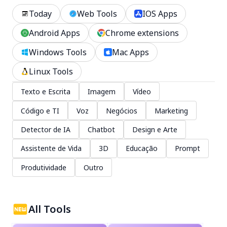
Today
Web Tools
IOS Apps
Android Apps
Chrome extensions
Windows Tools
Mac Apps
Linux Tools
Texto e Escrita
Imagem
Vídeo
Código e TI
Voz
Negócios
Marketing
Detector de IA
Chatbot
Design e Arte
Assistente de Vida
3D
Educação
Prompt
Produtividade
Outro
All Tools