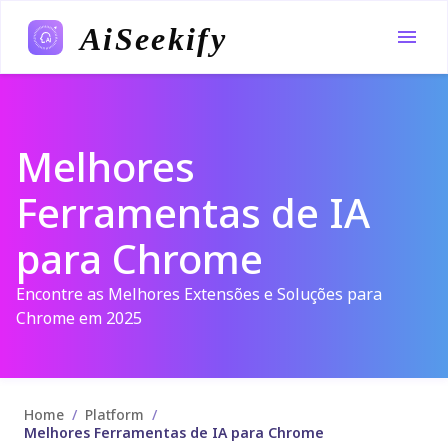
AiSeekify
Melhores
Ferramentas de IA
para Chrome
Encontre as Melhores Extensões e Soluções para
Chrome em 2025
/
/
Home
Platform
Melhores Ferramentas de IA para Chrome