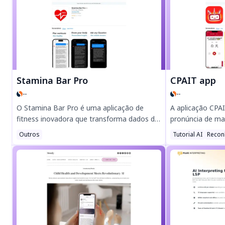
enquanto aumentas os teus
com facilidade e
conhecimentos. Perfeito para mentes
IA. Compre agora
curiosas — descarrega agora e explora de
acessíveis, prec
forma mais inteligente!
Índia!
Stamina Bar Pro
CPAIT app
--
--
O Stamina Bar Pro é uma aplicação de
A aplicação CPAI
fitness inovadora que transforma dados de
pronúncia de ma
frequência cardíaca e recuperação numa
IA, oferecendo 
Outros
Tutorial AI
Recon
barra de resistência intuitiva, ajudando os
sobre tons, inicia
utilizadores a treinar de forma mais
aprendizes de qu
inteligente. Perfeito para corredores e
offline inclui ma
entusiastas de fitness, oferece informações
pinyin, mais de 
em tempo real sem complicar o rastreio de
ensaios. Domine
saúde. Descarregue o Stamina Bar Pro hoje
qualquer momen
para otimizar os treinos e alcançar os seus
com foco na pri
objetivos de fitness sem esforço.
de internet!