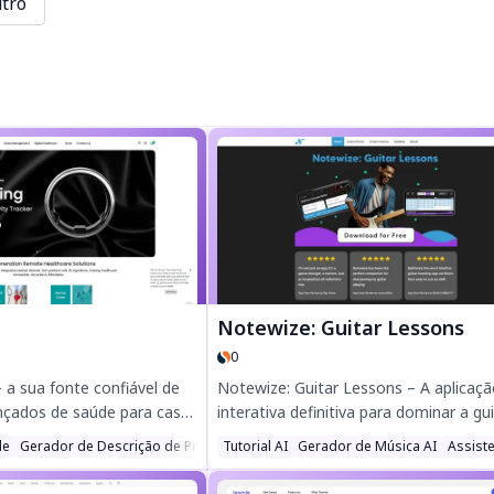
tro
Notewize: Guitar Lessons
0
a sua fonte confiável de
Notewize: Guitar Lessons – A aplicaç
nçados de saúde para casa,
interativa definitiva para dominar a gui
ador dispositivo de
Desfruta de mais de 200 vídeos de aul
de
Gerador de Descrição de Produto AI
Tutorial AI
Gerador de Música AI
Assiste
e sono aaboRing.
feedback em tempo real com IA e
o, o stresse e a atividade
ferramentas de prática personalizáveis