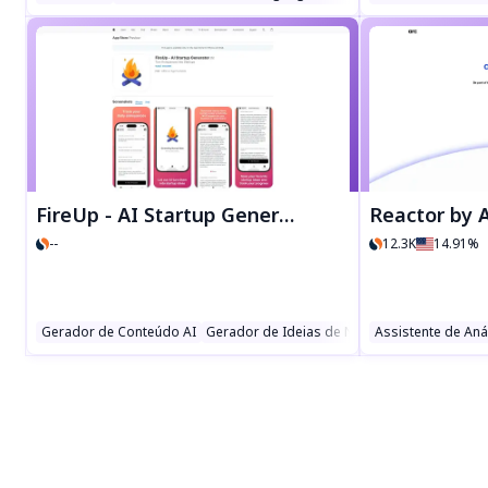
FireUp - AI Startup Generator
Reactor by 
--
12.3K
14.91%
Gerador de Conteúdo AI
Gerador de Ideias de Negócios AI
Assistente de Aná
Ferramen