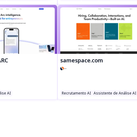
ARC
samespace.com
--
lise AI
tas de Produtividade AI
Recrutamento AI
Assistente de Análise AI