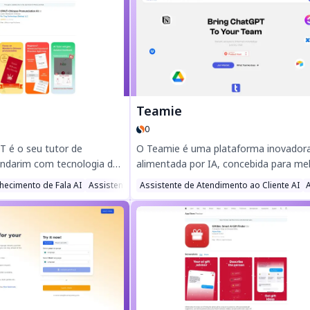
 precisão alimentada por
como controlo de andamento. Perfeit
 soluções de saúde digital
para principiantes e músicos avançado
isas e ao seu alcance na
Descarrega gratuitamente e começa 
tocar hoje mesmo!
Teamie
0
T é o seu tutor de
O Teamie é uma plataforma inovadora
ndarim com tecnologia de
alimentada por IA, concebida para me
feedback em tempo real
a colaboração e a produtividade da eq
hecimento de Fala AI
Assistente de Avaliações AI
Assistente de Atendimento ao Cliente AI
is e finais. Perfeita para
Simplifique fluxos de trabalho, automa
alquer nível, esta aplicação
tarefas e aumente a eficiência com
is de 400 exercícios de
ferramentas de IA inteligentes, adapt
5000 frases e mais de 90
para equipas modernas. Descubra o
 a pronúncia chinesa a
trabalho em equipa perfeito com o T
to, em qualquer lugar —
hoje.
vacidade e sem necessidade