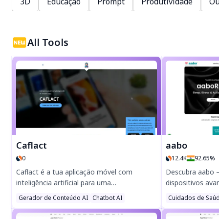
3D
Educação
Prompt
Produtividade
Ou
All Tools
Caflact
aabo
0
12.4K
92.65%
Caflact é a tua aplicação móvel com
Descubra aabo – 
inteligência artificial para uma
dispositivos ava
aprendizagem sem esforço! Obtém factos
incluindo o inov
Gerador de Conteúdo AI
Chatbot AI
Cuidados de Saú
diários sobre diversos temas, conversa com
monitorização d
uma rede neural e ganha recompensas
Monitorize o son