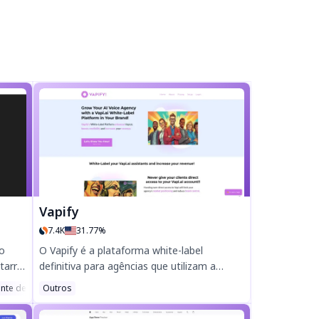
Vapify
7.4K
31.77%
ão
O Vapify é a plataforma white-label
tarra!
definitiva para agências que utilizam a
as,
Vapi.ai, permitindo que marque e revenda
nte de Avaliações AI
Outros
soluções de voz com IA sob o seu próprio
,
nome. Aumente as receitas, mantenha o