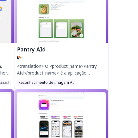
o
controlo e escale sem esforço, mantendo a
s.
Vapi oculta—maximize os lucros com
a
preços personalizáveis e uma integração
perfeita com o Stripe. Eleve a sua agência
com o Vapify hoje mesmo!
Pantry AId
--
,
<translation> O <product_name>Pantry
lhorar
AId</product_name> é a aplicação
uipa.
definitiva para organizar a cozinha,
Assistente de Análise AI
Reconhecimento de Imagem AI
Chatbot AI
tize
ajudando-o a controlar os itens da
despensa, gerir listas de compras e reduzir
adas
o desperdício alimentar. Utilize a
digitalização de fotos com IA, o
eamie
reconhecimento de códigos de barras e
alertas de validade para manter o seu
frigorífico e congelador organizados.
Descarregue agora para uma gestão de