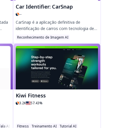
compras mais inteligente! </translation>
Car Identifier: CarSnap
--
ntada
CarSnap é a aplicação definitiva de
identificação de carros com tecnologia de
IA, reconhecendo instantaneamente
Reconhecimento de Imagem AI
s
qualquer veículo a partir de fotos. Descubra
a marca, modelo, especificações e raridade
com facilidade. Perfeita para entusiastas de
automóveis, organiza as suas descobertas
s
em coleções e rastreia logótipos de
ente
marcas. Descarregue CarSnap agora para
gue
uma identificação precisa de carros em
movimento.
Kiwi Fitness
3.2K
57.43%
ala AI
Fitness
Treinamento AI
Tutorial AI