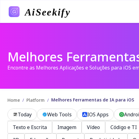
AiSeekify
Melhores Ferramentas
Encontre as Melhores Aplicações e Soluções para iOS e
Melhores Ferramentas de IA para iOS
/
/
Home
Platform
Today
Web Tools
IOS Apps
Andro
Texto e Escrita
Imagem
Vídeo
Código e TI