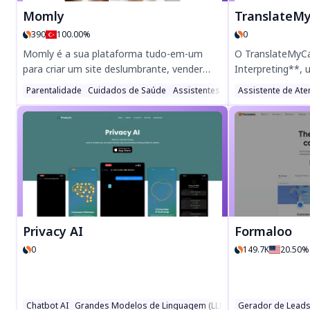
Momly
TranslateMy
390
100.00%
0
Momly é a sua plataforma tudo-em-um
O TranslateMyCa
para criar um site deslumbrante, vender
Interpreting**, 
produtos e partilhar o seu blog com o
baseada em IA pa
Parentalidade
Cuidados de Saúde
Assistentes de Escrita
Assistente de Ate
mundo. Crie, personalize e expanda a sua
acessíveis ($0,1
presença online sem esforço com as
idiomas, confor
ferramentas intuitivas da Momly. Comece o
glossários perso
seu site hoje e desbloqueie possibilidades
frente com a int
infinitas!
desenvolvida por
e YC. Experimen
Privacy AI
Formaloo
0
149.7K
20.50%
Chatbot AI
Grandes Modelos de Linguagem (LLMs)
Gerador de Leads