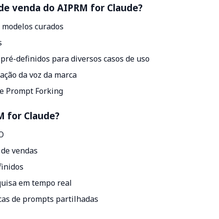
o de venda do AIPRM for Claude?
m modelos curados
s
pré-definidos para diversos casos de uso
zação da voz da marca
 e Prompt Forking
M for Claude?
EO
s de vendas
finidos
quisa em tempo real
cas de prompts partilhadas