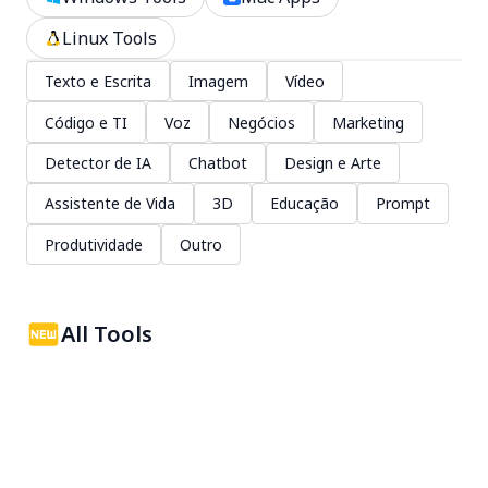
Linux Tools
Texto e Escrita
Imagem
Vídeo
Código e TI
Voz
Negócios
Marketing
Detector de IA
Chatbot
Design e Arte
Assistente de Vida
3D
Educação
Prompt
Produtividade
Outro
All Tools