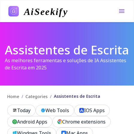
AiSeekify
Assistentes de Escrita
As melhores ferramentas e soluções de IA Assistentes
de Escrita em 2025
Assistentes de Escrita
/
/
Home
Categories
Today
Web Tools
IOS Apps
Android Apps
Chrome extensions
Windows Tools
Mac Apps