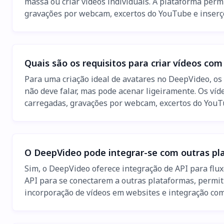
massa ou criar vídeos individuais. A plataforma perm
gravações por webcam, excertos do YouTube e inserçõ
Quais são os requisitos para criar vídeos co
Para uma criação ideal de avatares no DeepVideo, o
não deve falar, mas pode acenar ligeiramente. Os ví
carregadas, gravações por webcam, excertos do YouTu
O DeepVideo pode integrar-se com outras pl
Sim, o DeepVideo oferece integração de API para flu
API para se conectarem a outras plataformas, permi
incorporação de vídeos em websites e integração com