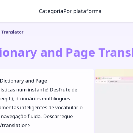
Categoria
Por plataforma
 Translator
tionary and Page Trans
 Dictionary and Page
ísticas num instante! Desfrute de
epL), dicionários multilingues
amentas inteligentes de vocabulário.
a navegação fluida. Descarregue
/translation>