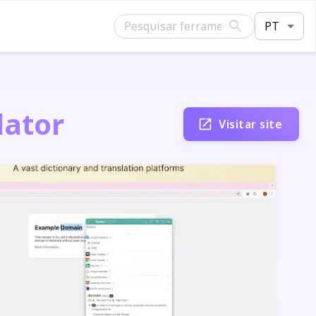
PT
lator
Visitar site