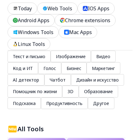
Today
Web Tools
IOS Apps
Android Apps
Chrome extensions
Windows Tools
Mac Apps
Linux Tools
Текст и письмо
Изображение
Видео
Код и ИТ
Голос
Бизнес
Маркетинг
AI детектор
Чатбот
Дизайн и искусство
Помощник по жизни
3D
Образование
Подсказка
Продуктивность
Другое
All Tools