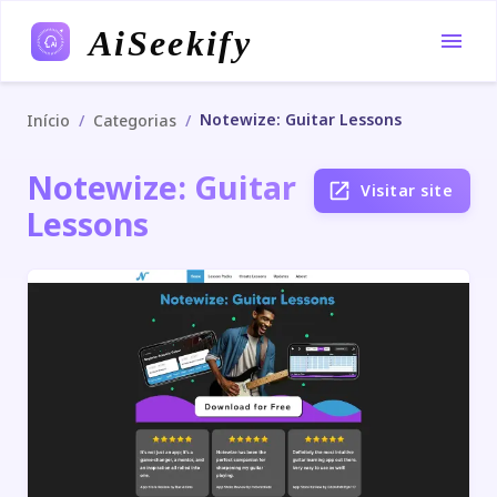
AiSeekify
Notewize: Guitar Lessons
/
/
Início
Categorias
Notewize: Guitar
Visitar site
Lessons