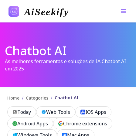
AiSeekify
Chatbot AI
As melhores ferramentas e soluções de IA Chatbot AI
em 2025
Chatbot AI
/
/
Home
Categories
Today
Web Tools
IOS Apps
Android Apps
Chrome extensions
Windows Tools
Mac Apps