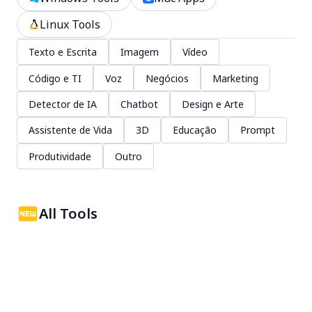
Linux Tools
Texto e Escrita
Imagem
Vídeo
Código e TI
Voz
Negócios
Marketing
Detector de IA
Chatbot
Design e Arte
Assistente de Vida
3D
Educação
Prompt
Produtividade
Outro
All Tools