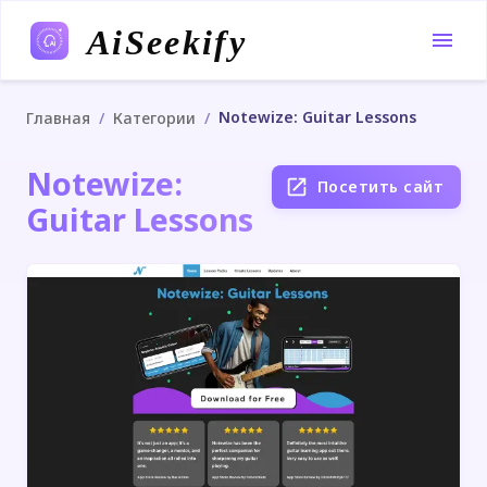
AiSeekify
Notewize: Guitar Lessons
/
/
Главная
Категории
Notewize:
Посетить сайт
Guitar Lessons