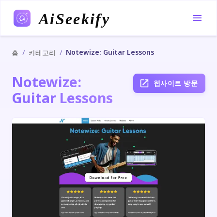
AiSeekify
Notewize: Guitar Lessons
/
/
홈
카테고리
Notewize:
웹사이트 방문
Guitar Lessons