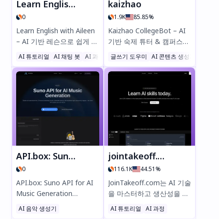
Learn English with Aileen
kaizhao
0
1.9K
85.85%
Learn English with Aileen
Kaizhao CollegeBot – AI
– AI 기반 레슨으로 쉽게 영
기반 숙제 튜터 & 캠퍼스
어를 마스터하세요! 말하기
가이드 숙제에 어려움을 겪
AI 튜토리얼
AI 채팅 봇
AI 과정
글쓰기 도우미
AI 콘텐츠 생성기
AI 채
연습, 문법 향상, 자연스러
고 계신가요? Kaizhao
운 어휘 확장을 개인 맞춤형
CollegeBot은 당신의 궁극
인터랙티브 학습으로 경험
적인 AI 학습 도우미입니다!
해보세요. 무료로 시작하고
수학, 생물학, 컴퓨터 과학
자신 있게 말해보세요!
문제를 단계별 안내로 즉시
해결하세요. PDF/이미지를
업로드하고, 교수 평점을 비
교하며, 학업을 수월하게 정
복하세요. 빠르고 스마트한
API.box: Suno API for AI Music Generation (Unofficial)
jointakeoff.com
답변을 원하는 학생들에게
0
116.1K
44.51%
완벽한 선택입니다. 지금 베
타 버전을 사용해보세요!
API.box: Suno API for AI
JoinTakeoff.com는 AI 기술
Music Generation
을 마스터하고 생산성을 높
(Unofficial) – 텍스트를 고
이기 위한 최고의 플랫폼입
AI 음악 생성기
AI 튜토리얼
AI 과정
음질, 워터마크 없는 음악으
니다. 최고 평점의 코스, 전