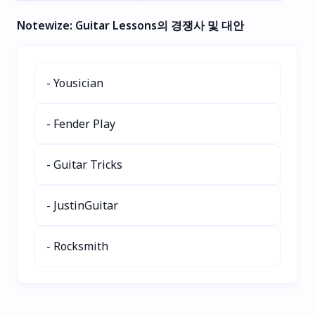
로 단 몇 초 만에 변환하세
문가 수준의 프롬프트, 그리
Notewize: Guitar Lessons의 경쟁사 및 대안
요! 빠른 20초 스트리밍, 합
고 20,000명 이상의 활발한
리적인 가격, 원활한 고동시
빌더 커뮤니티와 함께 AI 지
성 지원을 경험해 보세요.
원 코딩을 배워보세요. 기술
개발자, 크리에이터, 비즈니
커리어를 한 단계 업그레이
- Yousician
스에 이상적입니다. 보컬 트
드하세요—지금 시작하세
랙, 인스트루멘탈, 상업용
요!
음악을 위해 Suno AI API를
- Fender Play
지금 바로 사용해 보세요!
- Guitar Tricks
- JustinGuitar
- Rocksmith