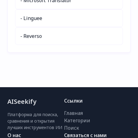
- Microsoft Translator
Идеально подходит
для разработчиков,
- Linguee
маркетологов и
удалённых команд,
улучшая совместную
- Reverso
работу благодаря
бесшовной
синхронизации на
нескольких языках.
Попробуйте
AdoptSequence уже
сегодня для лёгкого
глобального общения!
AISeekify
Ссылки
Главная
Платформа для поиска,
Категории
сравнения и открытия
лучших инструментов ИИ
Поиск
О нас
Связаться с нами