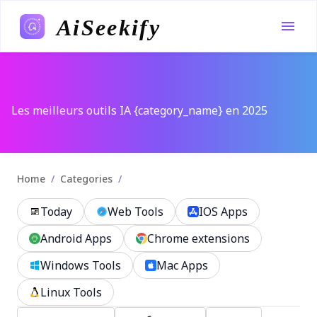
AiSeekify
Les meilleurs outils IA {category_name} en 2025
/
/
Home
Categories
Today
Web Tools
IOS Apps
Android Apps
Chrome extensions
Windows Tools
Mac Apps
Linux Tools