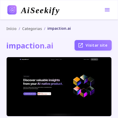
AiSeekify
impaction.ai
/
/
Início
Categorias
impaction.ai
Visitar site