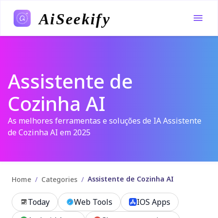
AiSeekify
Assistente de
Cozinha AI
As melhores ferramentas e soluções de IA Assistente
de Cozinha AI em 2025
Assistente de Cozinha AI
/
/
Home
Categories
Today
Web Tools
IOS Apps