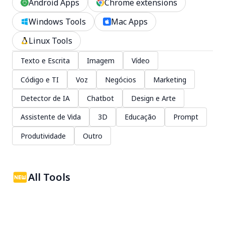
Android Apps
Chrome extensions
Windows Tools
Mac Apps
Linux Tools
Texto e Escrita
Imagem
Vídeo
Código e TI
Voz
Negócios
Marketing
Detector de IA
Chatbot
Design e Arte
Assistente de Vida
3D
Educação
Prompt
Produtividade
Outro
All Tools