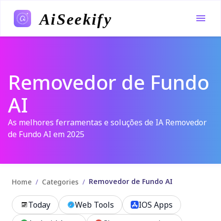
AiSeekify
Removedor de Fundo
AI
As melhores ferramentas e soluções de IA Removedor
de Fundo AI em 2025
Removedor de Fundo AI
/
/
Home
Categories
Today
Web Tools
IOS Apps