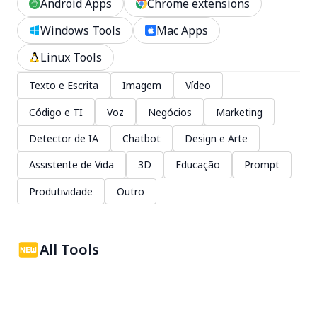
Android Apps
Chrome extensions
Windows Tools
Mac Apps
Linux Tools
Texto e Escrita
Imagem
Vídeo
Código e TI
Voz
Negócios
Marketing
Detector de IA
Chatbot
Design e Arte
Assistente de Vida
3D
Educação
Prompt
Produtividade
Outro
All Tools