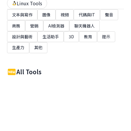
Linux Tools
文本與寫作
圖像
視頻
代碼與IT
聲音
商務
營銷
AI檢測器
聊天機器人
設計與藝術
生活助手
3D
教育
提示
生產力
其他
All Tools