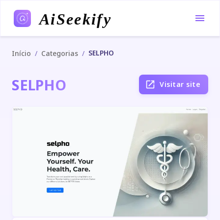
AiSeekify
SELPHO
/
/
Início
Categorias
SELPHO
Visitar site