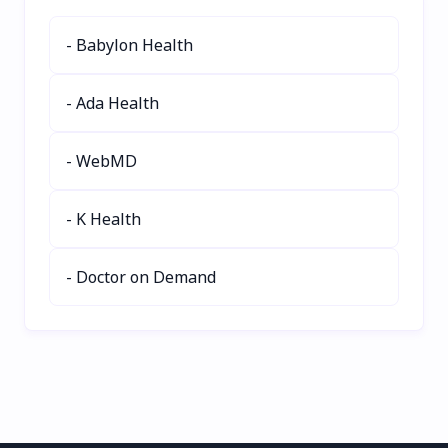
PDFs, conteúdo do
alternativo automático e
website e texto para
preciso para imagens em
- Babylon Health
oferecer interações
segundos. Experimente
personalizadas. Capture
25 créditos gratuitos—
leads, agende
sem necessidade de
- Ada Health
compromissos e analise
cartão! #TextoAlternativo
o desempenho—tudo
#SEO #AcessibilidadeWeb
- WebMD
enquanto se integra
perfeitamente com
OpenAI, Claude e muito
- K Health
mais. Experimente o
Quiksbot hoje para um
engajamento com os
- Doctor on Demand
clientes sem esforço!