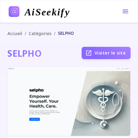
AiSeekify
SELPHO
/
/
Accueil
Catégories
SELPHO
Visiter le site