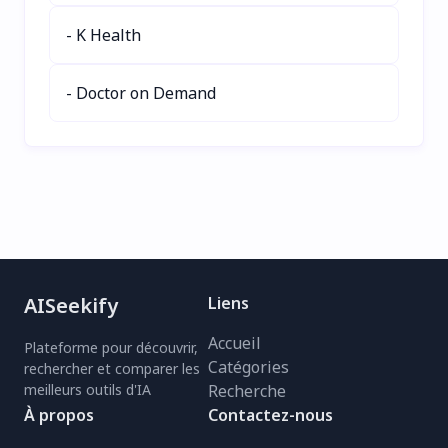
Quiksbot dès aujourd'hui
- K Health
pour un engagement
client sans effort !
- Doctor on Demand
AISeekify
Liens
Accueil
Plateforme pour découvrir,
Catégories
rechercher et comparer les
meilleurs outils d'IA
Recherche
À propos
Contactez-nous