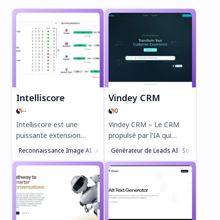
Intelliscore
Vindey CRM
--
0
Intelliscore est une
Vindey CRM – Le CRM
puissante extension
propulsé par l'IA qui
Chrome qui utilise
révolutionne la gestion
Reconnaissance Image AI
Assistant Analyse AI
Générateur de Leads AI
Sports
Soin de Sant
l'apprentissage
immobilière et les ventes
automatique avancé pour
! Augmentez votre
prédire les résultats des
efficacité grâce à des
matchs de football dans
workflows automatisés,
les grands championnats
un suivi intelligent des
comme la Premier
prospects et une