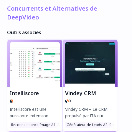
Concurrents et Alternatives de
DeepVideo
Outils associés
Intelliscore
Vindey CRM
--
0
Intelliscore est une
Vindey CRM – Le CRM
puissante extension
propulsé par l'IA qui
Chrome qui utilise
révolutionne la gestion
Reconnaissance Image AI
Assistant Analyse AI
Générateur de Leads AI
Sports
Soin de Sant
l'apprentissage
immobilière et les ventes