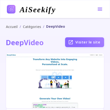
AiSeekify
DeepVideo
/
/
Accueil
Catégories
DeepVideo
Visiter le site