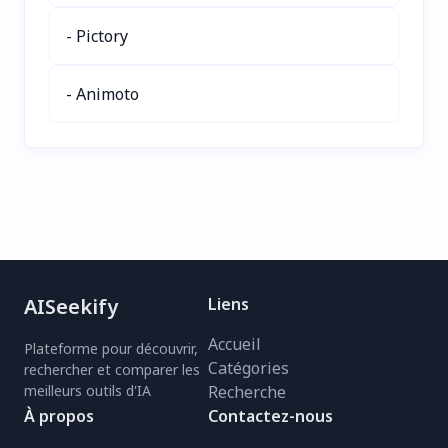
les dépôts—gain de
actifs par token), il fournit
temps assuré pour vos
des réponses rapides,
- Pictory
projets IA. Augmentez
efficaces et de haute
votre efficacité avec un
qualité dans plusieurs
- Animoto
codage assisté par IA
langues. Surclassant ses
fluide. Essayez Folderer
concurrents dans des
dès maintenant !
benchmarks comme
MMLU et les tâches de
codage, DeepSeekV3 est
optimisé pour la vitesse,
la précision et le rapport
qualité-prix—idéal pour
les développeurs et les
entreprises. Essayez dès
AISeekify
Liens
aujourd'hui l'IA open-
source leader !
Accueil
Plateforme pour découvrir,
Catégories
rechercher et comparer les
meilleurs outils d'IA
Recherche
À propos
Contactez-nous