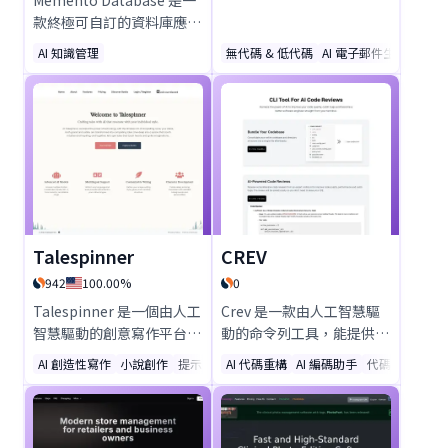
款終極可自訂的資料庫應用
程式，適合追蹤與組織任何
AI 知識管理
無代碼 & 低代碼
AI 電子郵件生成器
AI
事物。無論個人或商務使用
皆完美適用，提供AI驅動的
設計、跨平台存取、即時協
作與強大的分析功能。透過
這款全方位解決方案，輕鬆
管理庫存、客戶關係管理
(CRM)、專案等各項事務。
立即免費下載！
Talespinner
CREV
942
100.00%
0
Talespinner 是一個由人工
Crev 是一款由人工智慧驅
智慧驅動的創意寫作平台，
動的命令列工具，能提供即
能將您的想法轉化為引人入
時代碼審查，幫助提升程式
AI 創造性寫作
小說創作
提示
AI 代碼重構
AI 編碼助手
代碼解釋工具
勝的故事。憑藉 GPT-4 和
碼品質、提早發現錯誤，並
Claude 等先進 AI 模型、多
磨練您的編程技巧。無縫整
語言支援以及可自訂的寫作
合您的程式碼庫，獲取專業
工具，Talespinner 能協助
的AI反饋並優化效能——這