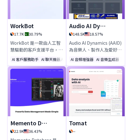
升用戶體驗並簡化營運流
程。
WorkBot
Audio AI Dynamics
17.7K
30.79%
148.5K
18.57%
WorkBot 是一款由人工智
Audio AI Dynamics (AAID)
慧驅動的客戶支援平台，透
為音樂人、製作人及愛好者
過文字、語音及電子郵件提
提供**免費線上音訊AI工具
AI 客戶服務助手
AI 聊天機器人
AI 知識庫
AI 音頻增強器
AI 音樂生成器
音頻與音
供全天候的協助。藉由自主
**。使用**Music
運作的AI代理，提升效率、
Analyzer**分析調性、
降低成本並優化客戶體驗。
BPM及情緒，即時偵測音樂
立即試用WorkBot，享受
類型，修剪音訊，錄製人
流暢、多語言且安全的支援
聲，並透過節拍器精準調整
服務。
節奏。借助AI驅動的精準技
術提升音質——輕鬆強化、
編輯並完美呈現您的音樂作
品。
Memento Database
Tomat
22.9K
36.43%
--
Memento Database 是一