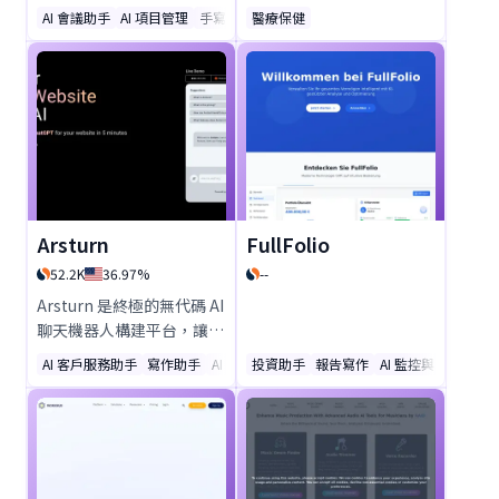
為提升生產力而設計，能將
AI 會議助手
AI 項目管理
手寫工具
醫療保健
任務、會議與行程集中管理
於一處。透過AI智慧組織、
無縫整合，以及「專注計時
器」和「會議連結」等智能
功能，Akiflow 協助專業人
士每日節省高達2小時。立
即試用這款排名第一的生產
力工具！
Arsturn
FullFolio
52.2K
36.97%
--
Arsturn 是終極的無代碼 AI
聊天機器人構建平台，讓企
業和網紅能夠立即創建自訂
AI 客戶服務助手
寫作助手
AI 回覆助手
投資助手
報告寫作
AI 監控與報告生成
的 ChatGPT 聊天機器人。
透過即時回覆、深度分析和
完整的品牌客製化功能提升
互動率，無需任何編程知
識。使用 Arsturn，輕鬆提