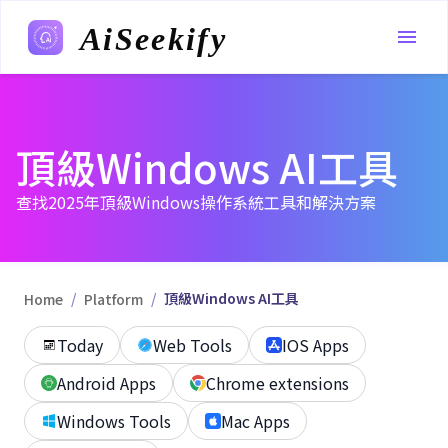
AiSeekify
頂級Windows AI工具
查找2025年頂級Windows操作系統工具和解決方案
/
/
頂級Windows AI工具
Home
Platform
Today
Web Tools
IOS Apps
Android Apps
Chrome extensions
Windows Tools
Mac Apps