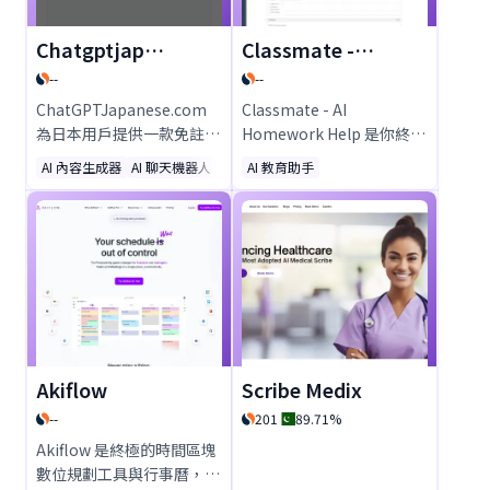
Chatgptjapan.com
Classmate - AI Homework Help
--
--
ChatGPTJapanese.com
Classmate - AI
為日本用戶提供一款免註
Homework Help 是你終極
冊、免費的AI聊天機器人，
的學習夥伴，提供數學、化
AI 內容生成器
AI 聊天機器人
AI 教育助手
採用OpenAI的GPT-4o
學、歷史等多科目的即時AI
mini技術驅動。無論何時
解答。只需點擊拍攝問題，
何地，都能享受自然的對
就能獲得逐步解析，並在超
話、高品質的翻譯及流暢的
過15個教育平台上提升學習
內容創作——全部以日語進
效率。比ChatGPT更聰
行。無論是學習、商務還是
明、更快速，且準確率高達
創意發想，都是您的完美選
20%！
擇！
Akiflow
Scribe Medix
--
201
89.71%
Akiflow 是終極的時間區塊
數位規劃工具與行事曆，專