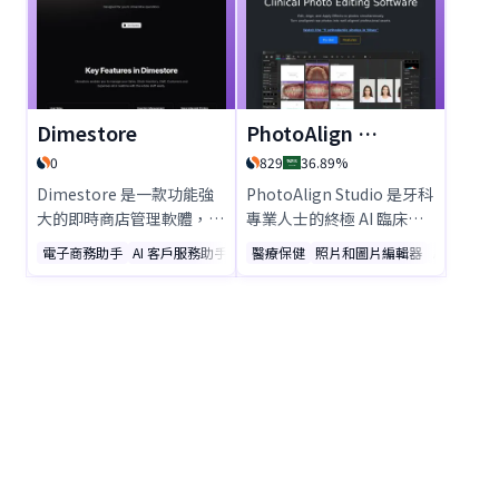
您打造符合個人風格的獨特
一切都在終端機中完成。快
故事。無論是尋求靈感、角
速、跨平台，專為開發者打
色塑造，還是流暢的敘事技
造。立即試用 Crev！
巧，Talespinner 都是寫作
者的完美選擇。立即開始創
Dimestore
PhotoAlign Studio
作吧！
0
829
36.89%
Dimestore 是一款功能強
PhotoAlign Studio 是牙科
大的即時商店管理軟體，協
專業人士的終極 AI 臨床照
助企業簡化銷售、庫存、員
片編輯軟體。透過精準工
電子商務助手
AI 客戶服務助手
銷售助手
醫療保健
照片和圖片編輯器
AI 照片增
工及客戶營運流程。透過 AI
具、AI 分配及無縫
驅動的分析、低庫存警報及
WEBCEPH 整合，輕鬆對
多角色權限管理，
齊、編輯並標準化牙科矯正
Dimestore 能有效提升零
照片。透過批次編輯、即時
售效率。從庫存管理、收據
LiveWatch 及專業範本節省
列印到支出追蹤與績效提
時間——一切盡在直觀的單
升，所有功能皆整合於直覺
一平台中。
化的單一平台中。