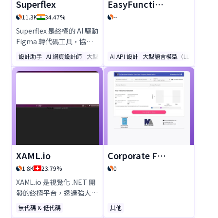
Superflex
EasyFunctionCall
11.3K
34.47%
--
Superflex 是終極的 AI 驅動
Figma 轉代碼工具，協助
開發者以 10 倍速度交付產
設計助手
AI 網頁設計師
大型語言模型（LLMs）
AI API 設計
大型語言模型（LLMs）
品。立即將 Figma 設計、
圖片和提示轉換為簡潔、可
直接投入生產的代碼。
Superflex 能適應您的編碼
風格，整合現有 UI 組件，
並消除繁瑣的手動工作。立
即免費試用，提升您的前端
工作流程！
XAML.io
Corporate Finance App
1.8K
23.79%
0
XAML.io 是視覺化 .NET 開
發的終極平台，透過強大的
工具簡化 UI 設計。利用專
無代碼 & 低代碼
其他
為開發者量身打造的直覺功