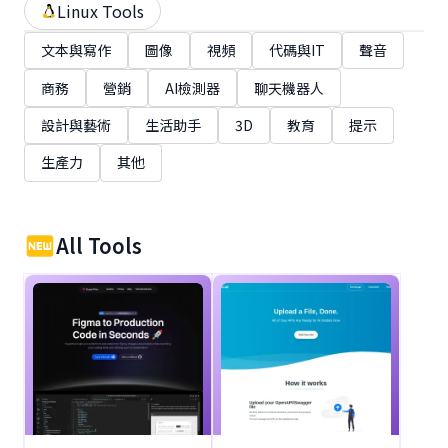
Linux Tools
文本與寫作
圖像
視頻
代碼與IT
聲音
商務
營銷
AI檢測器
聊天機器人
設計與藝術
生活助手
3D
教育
提示
生產力
其他
All Tools