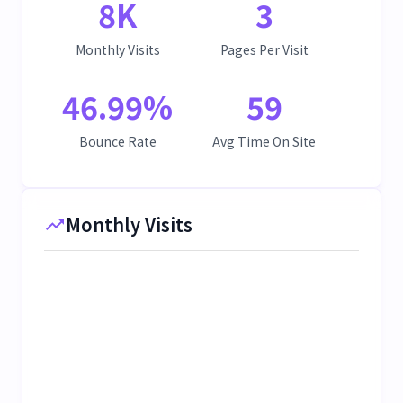
8K
3
Monthly Visits
Pages Per Visit
46.99
%
59
Bounce Rate
Avg Time On Site
Monthly Visits