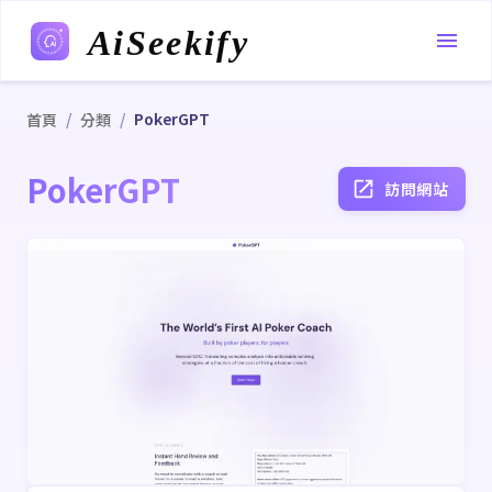
AiSeekify
/
/
PokerGPT
首頁
分類
PokerGPT
訪問網站