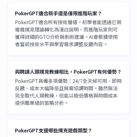
PokerGPT適合新手還是僅限進階玩家？
PokerGPT適合所有技術層級。初學者能透過它將
複雜撲克理論轉化為淺白說明，而進階玩家則可
獲得詳細的GTO分析與剝削建議。AI會根據使用
者當前技術水平與學習需求調整反饋內容。
與聘請人類撲克教練相比，PokerGPT有何優勢？
PokerGPT具備多項優勢：24/7全天候可用、即時
反饋、成本大幅降低且無需協調時間。雖然無法
完全取代人類教練，但能以極低價格與時間成本
提供職業級的策略分析。
PokerGPT支援哪些撲克遊戲類型？