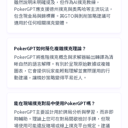
雖然說明未明確提及，但作為AI撲克教練，
PokerGPT應支援德州撲克與奧馬哈等主流玩法，
包含現金局與錦標賽。其GTO與剝削策略建議可
適用於任何相關撲克變體。
PokerGPT如何簡化複雜撲克理論？
PokerGPT將進階撲克概念與求解器輸出轉譯為清
晰自然的語言解釋。有別於呈現原始數據或複雜
圖表，它會提供玩家能輕鬆理解並實際運用的行
動建議，讓精妙策略變得平易近人。
能在現場撲克對局中使用PokerGPT嗎？
PokerGPT主要設計用於牌局分析與學習，而非即
時輔助。理論上您可在對局間歇檢討手牌，但現
場使用可能違反賭場或線上撲克平台規定。建議