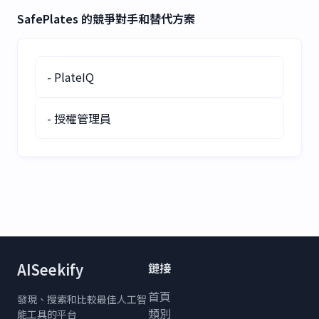
還是各學科的學習支援，都
終極的AI學習助手！透過逐
SafePlates 的競爭對手和替代方案
能完美應對。節省時間、提
步指導，立即解決數學、生
升理解力，讓學習更聰明。
物和計算機科學問題。上傳
立即下載，體驗無縫的AI驅
PDF或圖片，比較教授評
動學習體驗！
分，輕鬆應對學業。非常適
- PlateIQ
合尋求快速、智能解答的學
生。立即試用測試版！
- 授權管理員
AISeekify
鏈接
首頁
發現、搜索和比較最佳人工智
類別
能工具的平台