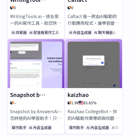
0
0
WritingTools.ai – 排名第
Caflact 是一款由AI驅動的
一的AI寫作工具，助您快速
行動應用程式，讓學習變得
產出高品質內容！只需幾分
輕鬆無負擔！每日獲取多元
AI 改寫器
AI 部落格寫作工具
寫作助手
AI 內容生成器
AI 聊天機器人
鐘即可生成SEO優化的部落
主題的趣味知識、與神經網
格、社交貼文、電子郵件
路聊天互動，還能邊學邊賺
等。從100多種AI模板中選
獎勵。專為充滿好奇心的您
擇，使用AI進行編輯，並自
設計——立即下載，開啟更
動發布至Shopify、
聰明的探索之旅！
WordPress等平台。免費試
用—無需信用卡！
Snapshot by AnswersAi
kaizhao
--
1.9K
85.85%
Snapshot by AnswersAi –
Kaizhao CollegeBot – 你
您終極的AI學習助手！只需
的AI驅動作業導師與校園指
截圖，即可獲得即時、準確
南 作業遇到困難嗎？
寫作助手
AI 內容生成器
寫作助手
AI 內容生成器
AI 聊天機器人
的解答。無論是作業、考試
Kaizhao CollegeBot 是你