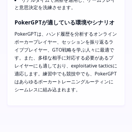
と意思決定を洗練させます。
PokerGPTが適している環境やシナリオ
PokerGPTは、ハンド履歴を分析するオンライン
ポーカープレイヤー、セッションを振り返るラ
イブプレイヤー、GTO戦略を学ぶ人々に最適で
す。また、多様な相手に対応する必要があるプ
レイヤーにも適しており、exploitative tacticsに
適応します。練習中でも競技中でも、PokerGPT
はあらゆるポーカートレーニングルーティンに
シームレスに組み込まれます。