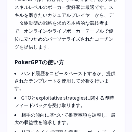
スキルレベルのポーカー愛好家に最適です。ス
キルを磨きたいカジュアルプレイヤーから、デ
ータ駆動型の戦略を求める本格的な競技者ま
で、オンラインやライブポーカーテーブルで優
位に立つためのパーソナライズされたコーチン
グを提供します。
PokerGPTの使い方
ハンド履歴をコピー＆ペーストするか、提供
されたテンプレートを使用して分析を行いま
す。
GTOとexploitative strategiesに関する即時
フィードバックを受け取ります。
相手の傾向に基づいて推奨事項を調整し、最
大の収益性を追求します。
リアルタイムで洞察を適用し、ゲームプレイ