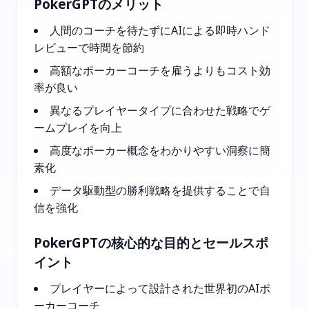
PokerGPTのメリット
人間のコーチを待たずにAIによる即時ハンド
レビューで時間を節約
高額なポーカーコーチを雇うよりもコスト効
率が良い
異なるプレイヤータイプに合わせた戦略でゲ
ームプレイを向上
高度なポーカー概念をわかりやすい洞察に簡
素化
データ駆動型の勝利戦略を提供することで自
信を強化
PokerGPTの核心的な目的とセールスポ
イント
プレイヤーによって設計された世界初のAIポ
ーカーコーチ