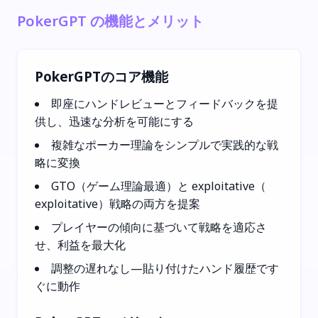
PokerGPT の機能とメリット
PokerGPTのコア機能
即座にハンドレビューとフィードバックを提
供し、迅速な分析を可能にする
複雑なポーカー理論をシンプルで実践的な戦
略に変換
GTO（ゲーム理論最適）と exploitative（
exploitative）戦略の両方を提案
プレイヤーの傾向に基づいて戦略を適応さ
せ、利益を最大化
調整の遅れなし—貼り付けたハンド履歴です
ぐに動作