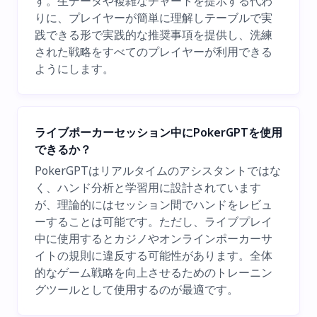
す。生データや複雑なチャートを提示する代わ
りに、プレイヤーが簡単に理解しテーブルで実
践できる形で実践的な推奨事項を提供し、洗練
された戦略をすべてのプレイヤーが利用できる
ようにします。
ライブポーカーセッション中にPokerGPTを使用
できるか？
PokerGPTはリアルタイムのアシスタントではな
く、ハンド分析と学習用に設計されています
が、理論的にはセッション間でハンドをレビュ
ーすることは可能です。ただし、ライブプレイ
中に使用するとカジノやオンラインポーカーサ
イトの規則に違反する可能性があります。全体
的なゲーム戦略を向上させるためのトレーニン
グツールとして使用するのが最適です。