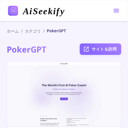
AiSeekify
PokerGPT
/
/
ホーム
カテゴリ
PokerGPT
サイトを訪問