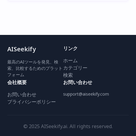
AISeekify
リンク
ホーム
最高のAIツールを発見、検
カテゴリー
索、比較するためのプラット
フォーム
検索
会社概要
お問い合わせ
お問い合わせ
support@aiseekify.com
プライバシーポリシー
© 2025 AISeekify.ai. All rights reserved.