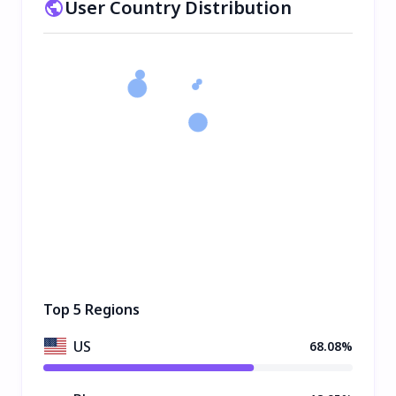
User Country Distribution
Top 5 Regions
US
68.08%