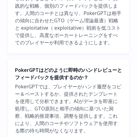
践的な戦略、個別のフィードバックを提供しま
す。人間のコーチとは異なり、PokerGPTは相手
の傾向に合わせたGTO（ゲーム理論最適）戦略
と exploitative（ exploitative）戦術を低コスト
で提供し、高度なポーカートレーニングをすべ
てのプレイヤーが利用できるようにします。
PokerGPTはどのように即時のハンドレビューと
フィードバックを提供するのか？
PokerGPTでは、プレイヤーがハンド履歴をコピ
ー＆ペーストするか、提供されたテンプレート
を使用して分析できます。AIがデータを即座に
処理し、GTO原則と相手の傾向に基づいた洞
察、戦略的推奨事項、調整を提供します。これ
により、人間のコーチやソフトウェアを使用す
る際の待ち時間がなくなります。