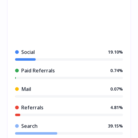
Social
19.10%
Paid Referrals
0.74%
Mail
0.07%
Referrals
4.81%
Search
39.15%