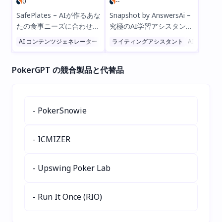
0
--
SafePlates – AIが作るあな
Snapshot by AnswersAi –
たの食事ニーズに合わせた
究極のAI学習アシスタン
パーソナライズレシピ
ト！スクリーンショットを
AI コンテンツジェネレーター
AI 料理アシスタント
ライティングアシスタント
AI レシピアシスタン
AI コンテ
SafePlatesは、あなたにぴ
撮るだけで、即座に正確な
ったりのグルテンフリー、
回答が得られます。あらゆ
PokerGPT の競合製品と代替品
ビーガン、ケトン食などの
る科目の宿題、試験、学習
食事を提案するスマートな
サポートに最適です。時間
レシピジェネレーターで
を節約し、理解を深め、よ
す。カスタムレシピ、カロ
りスマートに勉強しましょ
- PokerSnowie
リー情報、SNS共有機能
う。AIを活用したシームレ
で、時間を節約し、食事制
スな学習を今すぐダウンロ
限を気にせず、簡単な食事
ード！
- ICMIZER
プランニングを楽しめま
す。今すぐ無料でお試しく
- Upswing Poker Lab
ださい！
- Run It Once (RIO)