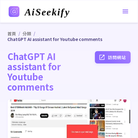
AiSeekify
/
/
首頁
分類
ChatGPT AI assistant for Youtube comments
ChatGPT AI
訪問網站
assistant for
Youtube
comments