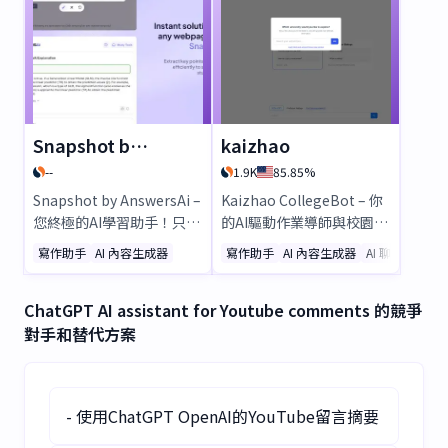
擇，使用AI進行編輯，並自
本，每週省下20+小時。房
動發布至Shopify、
地產與醫療保健業首選AI
WordPress等平台。免費試
CRM。[立即試用Vindey！]
用—無需信用卡！
(https://vindey.com/)
Snapshot by AnswersAi
kaizhao
--
1.9K
85.85%
Snapshot by AnswersAi –
Kaizhao CollegeBot – 你
您終極的AI學習助手！只需
的AI驅動作業導師與校園指
截圖，即可獲得即時、準確
南 作業遇到困難嗎？
寫作助手
AI 內容生成器
寫作助手
AI 內容生成器
AI 聊天機器人
的解答。無論是作業、考試
Kaizhao CollegeBot 是你
還是各學科的學習支援，都
終極的AI學習助手！透過逐
ChatGPT AI assistant for Youtube comments 的競爭
能完美應對。節省時間、提
步指導，立即解決數學、生
對手和替代方案
升理解力，讓學習更聰明。
物和計算機科學問題。上傳
立即下載，體驗無縫的AI驅
PDF或圖片，比較教授評
動學習體驗！
分，輕鬆應對學業。非常適
合尋求快速、智能解答的學
- 使用ChatGPT OpenAI的YouTube留言摘要
生。立即試用測試版！