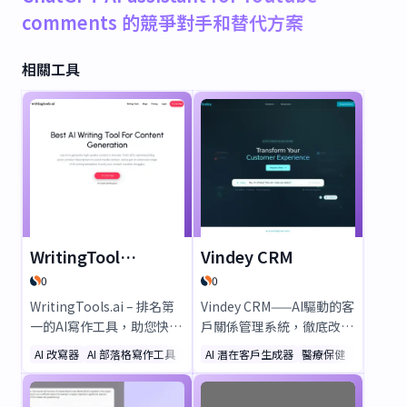
comments 的競爭對手和替代方案
相關工具
WritingTools.ai
Vindey CRM
0
0
WritingTools.ai – 排名第
Vindey CRM——AI驅動的客
一的AI寫作工具，助您快速
戶關係管理系統，徹底改變
產出高品質內容！只需幾分
物業管理與銷售模式！透過
AI 改寫器
AI 部落格寫作工具
寫作助手
AI 潛在客戶生成器
醫療保健
AI 客戶服
鐘即可生成SEO優化的部落
自動化工作流程、智能潛在
格、社交貼文、電子郵件
客戶培育及無縫租戶溝通，
等。從100多種AI模板中選
大幅提升效率。節省35%成