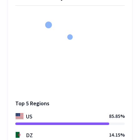
Top 5 Regions
US
85.85%
DZ
14.15%