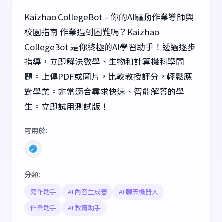
Kaizhao CollegeBot – 你的AI驅動作業導師與
校園指南 作業遇到困難嗎？Kaizhao
CollegeBot 是你終極的AI學習助手！透過逐步
指導，立即解決數學、生物和計算機科學問
題。上傳PDF或圖片，比較教授評分，輕鬆應
對學業。非常適合尋求快速、智能解答的學
生。立即試用測試版！
可用於
:
分類
:
寫作助手
AI 內容生成器
AI 聊天機器人
作業助手
AI 教育助手