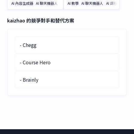
輕鬆無負擔！每日獲取多元
過個人化互動學習，自然練
AI 內容生成器
AI 聊天機器人
AI 教學
AI 聊天機器人
AI 課程
主題的趣味知識、與神經網
習口說、提升文法並擴充詞
路聊天互動，還能邊學邊賺
彙。立即免費開始，自信開
kaizhao 的競爭對手和替代方案
獎勵。專為充滿好奇心的您
口說英語！
設計——立即下載，開啟更
聰明的探索之旅！
- Chegg
- Course Hero
- Brainly