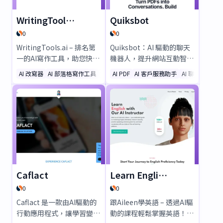
WritingTools.ai
Quiksbot
0
0
WritingTools.ai – 排名第
Quiksbot：AI 驅動的聊天
一的AI寫作工具，助您快速
機器人，提升網站互動智慧
產出高品質內容！只需幾分
使用 Quiksbot 提升轉換
AI 改寫器
AI 部落格寫作工具
寫作助手
AI PDF
AI 客戶服務助手
AI 聊天機器人
鐘即可生成SEO優化的部落
率，這款 AI 聊天機器人能
格、社交貼文、電子郵件
夠透過 PDF、網站內容和文
等。從100多種AI模板中選
字進行訓練，提供個人化的
擇，使用AI進行編輯，並自
互動體驗。捕捉潛在客戶、
動發布至Shopify、
安排預約並分析表現，同時
WordPress等平台。免費試
無縫整合 OpenAI、Claude
用—無需信用卡！
等平台。立即試用
Quiksbot，輕鬆實現客戶
互動！
Caflact
Learn English with Aileen
0
0
Caflact 是一款由AI驅動的
跟Aileen學英語 – 透過AI驅
行動應用程式，讓學習變得
動的課程輕鬆掌握英語！透