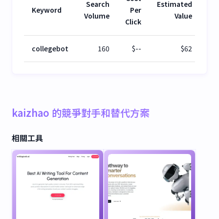
Search
Estimated
Keyword
Per
Volume
Value
Click
collegebot
160
$
--
$
62
kaizhao 的競爭對手和替代方案
相關工具