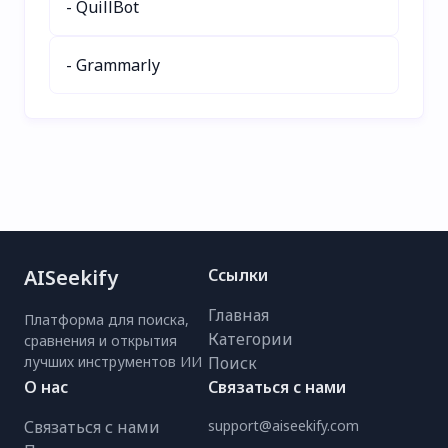
- QuillBot
простым
планированием питания
с индивидуальными
- Grammarly
рецептами,
информацией о
калориях и
возможностью
делиться в соцсетях.
Попробуйте бесплатно
уже сегодня!
AISeekify
Ссылки
Главная
Платформа для поиска,
Категории
сравнения и открытия
лучших инструментов ИИ
Поиск
О нас
Связаться с нами
Связаться с нами
support@aiseekify.com