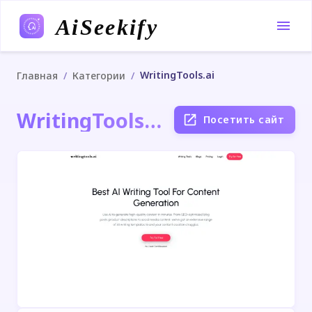
AiSeekify
WritingTools.ai
/
/
Главная
Категории
WritingTools.ai
Посетить сайт