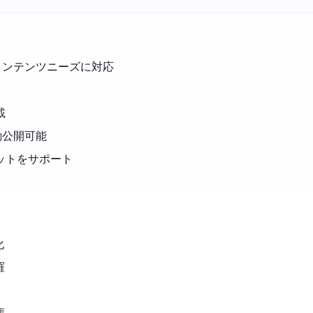
コンテンツニーズに対応
載
自動公開可能
ットをサポート
化
羅