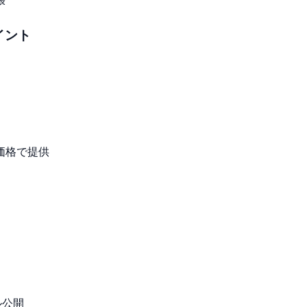
張
ポイント
価格で提供
ル公開