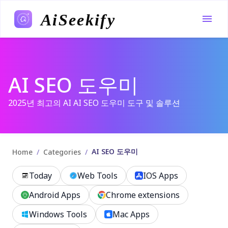
AiSeekify
AI SEO 도우미
2025년 최고의 AI AI SEO 도우미 도구 및 솔루션
AI SEO 도우미
/
/
Home
Categories
Today
Web Tools
IOS Apps
Android Apps
Chrome extensions
Windows Tools
Mac Apps