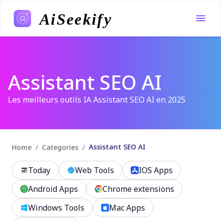
AiSeekify
Assistant SEO AI
Les meilleurs outils IA Assistant SEO AI en 2025
Assistant SEO AI
/
/
Home
Categories
Today
Web Tools
IOS Apps
Android Apps
Chrome extensions
Windows Tools
Mac Apps