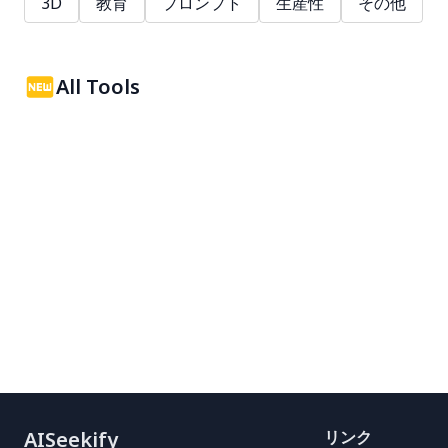
3D
教育
プロンプト
生産性
その他
All Tools
AISeekify
リンク