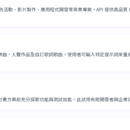
用，包含廣告活動、影片製作、應用程式開發等商業專案。API 提供高品質
風格，包含器樂曲、人聲作品及自訂歌詞歌曲。使用者可輸入特定提示
用戶在訂閱付費方案前充分探索功能與測試效能。此試用有助開發者與企業