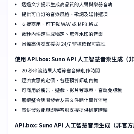
透過文字提示生成高品質的人聲與樂器音軌
提供可自訂的音樂風格、歌詞及延伸選項
支援商用，可下載 WAV 或 MP3 格式
數秒內快速生成穩定、無浮水印的音樂
具備高併發支援與 24/7 監控確保可靠性
使用 API.box: Suno API 人工智慧音樂
20 秒串流結果大幅節省音樂創作時間
經濟實惠的定價，各種預算都能負擔
可商用於廣告、遊戲、影片等專案，音軌免版稅
無縫整合與開發者友善文件簡化實作流程
高併發效能與即時客服支援提供穩定體驗
API.box: Suno API 人工智慧音樂生成