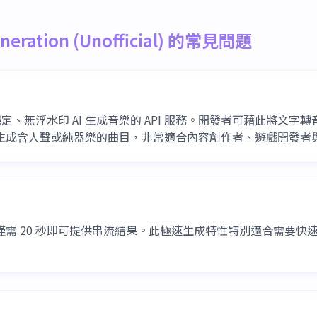
Generation (Unofficial) 的常見問題
一項提供穩定、無浮水印 AI 生成音樂的 API 服務。開發者可藉此將
字提示生成含人聲或純器樂的曲目，非常適合內容創作者、遊戲開發
PI 最快僅需 20 秒即可提供串流結果。此極速生成特性特別適合需要