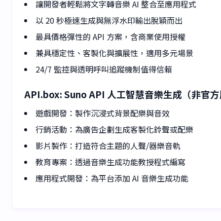
讓開發者輕鬆將文字轉音樂 AI 整合至應用程式
以 20 秒極速生成與無浮水印輸出脫穎而出
最具價格彈性的 API 方案，含商業使用授權
兼具穩定性、客製化與擴展性，適用多元場景
24/7 監控與透明呼叫追蹤機制值得信賴
API.box: Suno API 人工智慧音樂生成（
遊戲開發：製作沉浸式背景配樂與音效
行銷活動：為廣告企劃生成客製化鈴聲或配樂
影片製作：打造符合主題的人聲/器樂音軌
教育專案：透過音樂生成功能教授程式編寫
應用程式開發：為平台添加 AI 音樂生成功能