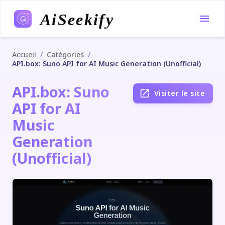
AiSeekify
/
/
Accueil
Catégories
API.box: Suno API for AI Music Generation (Unofficial)
API.box: Suno
Visiter le site
API for AI
Music
Generation
(Unofficial)