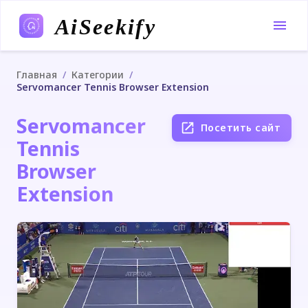
AiSeekify
/
/
Главная
Категории
Servomancer Tennis Browser Extension
Servomancer
Посетить сайт
Tennis
Browser
Extension