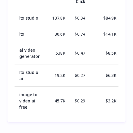
Click
ltx studio
137.8K
$
0.34
$
84.9K
ltx
30.6K
$
0.74
$
14.1K
ai video
538K
$
0.47
$
8.5K
generator
ltx studio
19.2K
$
0.27
$
6.3K
ai
image to
video ai
45.7K
$
0.29
$
3.2K
free