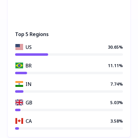
Top 5 Regions
US
30.65%
BR
11.11%
IN
7.74%
GB
5.03%
CA
3.58%