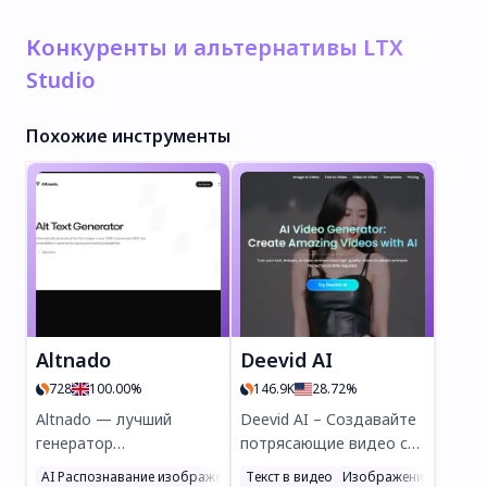
Конкуренты и альтернативы LTX
Studio
Похожие инструменты
Altnado
Deevid AI
728
100.00%
146.9K
28.72%
Altnado — лучший
Deevid AI – Создавайте
генератор
потрясающие видео с
альтернативных
искусственным
AI Распознавание изображений
Текст в видео
AI Генератор фото и изображений
Изображение в видео