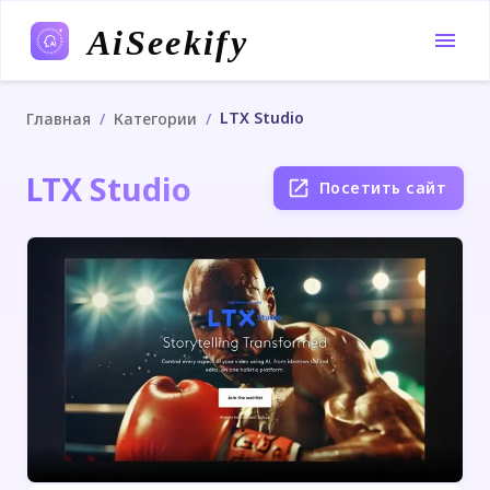
AiSeekify
LTX Studio
/
/
Главная
Категории
LTX Studio
Посетить сайт