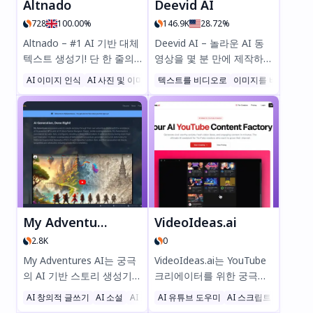
Altnado
Deevid AI
728
100.00%
146.9K
28.72%
Altnado – #1 AI 기반 대체
Deevid AI – 놀라운 AI 동
텍스트 생성기! 단 한 줄의
영상을 몇 분 만에 제작하세
코드만 추가하면 SEO와 접
요! 텍스트, 이미지 또는 동
AI 이미지 인식
AI 사진 및 이미지 생성기
텍스트를 비디오로
AI SEO 도우미
이미지를 비디오로
근성을 손쉽게 강화할 수 있
영상을 고품질 콘텐츠로 변
습니다. 몇 초 만에 자동으
환할 수 있으며 편집 기술이
로 정확한 이미지 대체 텍스
필요 없습니다. 빠르고 쉽게
트를 생성해 드립니다. 무료
전문가급 결과물을 얻을 수
크레딧 25회 제공—카드 필
있는 최고의 AI 동영상 생성
요 없음! #대체텍스트
기를 지금 무료로 시작해보
#SEO #웹접근성
세요!
My Adventures AI
VideoIdeas.ai
2.8K
0
My Adventures AI는 궁극
VideoIdeas.ai는 YouTube
의 AI 기반 스토리 생성기이
크리에이터를 위한 궁극의
자 판타지 세계 구축 도구
AI 기반 도구로, 바이럴 스
AI 창의적 글쓰기
AI 소설
AI 표지 생성기
AI 유튜브 도우미
AI 스크립트 작성
로, 몰입감 넘치고 구조화된
크립트, 신선한 영상 아이디