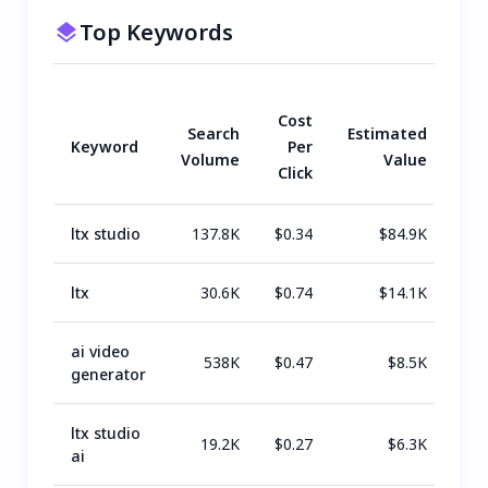
Top Keywords
Cost
Search
Estimated
Keyword
Per
Volume
Value
Click
ltx studio
137.8K
$
0.34
$
84.9K
ltx
30.6K
$
0.74
$
14.1K
ai video
538K
$
0.47
$
8.5K
generator
ltx studio
19.2K
$
0.27
$
6.3K
ai