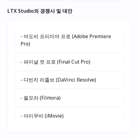
모험을 환각 현상 최소화하
어, 그리고 흥미로운 콘텐츠
LTX Studio의 경쟁사 및 대안
여 창조합니다. 역동적인 플
를 단 몇 분 만에 생성할 수
롯을 생성하고, RPG 시나리
있도록 도와줍니다. 최적화
오를 탐험하며, 풍부한 세계
된 장편 영상, 숏츠, 광고로
관을 설계해 보세요—작가,
채널을 성장시키세요—
- 어도비 프리미어 프로 (Adobe Premiere
게이머, 꿈꾸는 이들에게 완
10,000명 이상의 크리에이
Pro)
벽한 도구입니다. AI 기반
터가 더 빠른 콘텐츠 제작과
스토리텔링으로 오늘 당신
높은 조회수를 위해 신뢰하
의 창의력을 발휘하세요!
고 있습니다.
- 파이널 컷 프로 (Final Cut Pro)
- 다빈치 리졸브 (DaVinci Resolve)
- 필모라 (Filmora)
- 아이무비 (iMovie)