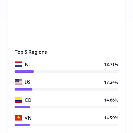
Top 5 Regions
NL
18.71%
US
17.24%
CO
14.66%
VN
14.59%