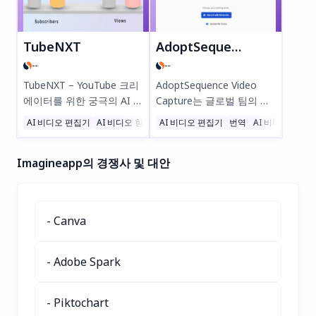
#SEO #웹접근성
번거로움 없이 프라이빗하
고 합리적인 진료를 받아보
세요. 지금 무료로 체험해보
TubeNXT
AdoptSequence Video Capture
세요!
--
--
TubeNXT – YouTube 크리
AdoptSequence Video
에이터를 위한 궁극의 AI 기
Capture는 글로벌 팀의 언
반 Chrome 확장 프로그램!
어 장벽을 허무는 강력한 AI
AI 비디오 편집기
AI 비디오 향상기
AI 비디오 편집기
AI 썸네일 생성기
번역
AI 비디오 녹화
스마트 키워드 분석, SEO
기반 화면 녹화 도구입니다.
최적화된 제목/설명, 순위
웹 콘텐츠, 데스크톱 또는
Imagineapp의 경쟁사 및 대안
별 태그 추천으로 조회수와
탭을 4K로 녹화하고, 노이
구독자를 늘려보세요. 손쉽
즈 감소 기능으로 오디오를
게 YouTube 전략을 업그레
향상시키며, 동영상을 25개
이드하세요. 지금 TubeNXT
이상의 언어로 즉시 번역할
- Canva
를 사용해 채널을 더 빠르게
수 있습니다. 개발자, 마케
성장시켜 보세요!
터 및 원격 팀에 이상적인
이 도구는 원활한 다국어 동
- Adobe Spark
기화로 협업을 강화합니다.
손쉬운 글로벌 커뮤니케이
- Piktochart
션을 위해 지금