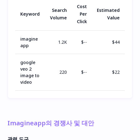
Cost
Search
Estimated
Keyword
Per
Volume
Value
Click
imagine
1.2K
$
--
$
44
app
google
veo 2
220
$
--
$
22
image to
video
Imagineapp의 경쟁사 및 대안
관련 도구