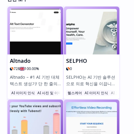
Altnado
SELPHO
728
100.00%
0
Altnado – #1 AI 기반 대체
SELPHO는 AI 기반 솔루션
텍스트 생성기! 단 한 줄의
으로 의료 혁신을 이끕니다.
코드만 추가하면 SEO와 접
MediDoc Chatbot(100개
AI 이미지 인식
AI 사진 및 이미지 생성기
헬스케어
AI SEO 도우미
AI 이미지 인식
AI 고객 서비
근성을 손쉽게 강화할 수 있
이상의 전문가 통찰 즉시 제
습니다. 몇 초 만에 자동으
공), Vision DocScanner(피
로 정확한 이미지 대체 텍스
부/눈/구강 빠른 스캔),
트를 생성해 드립니다. 무료
Physician’s Handbook(AI
크레딧 25회 제공—카드 필
기반 진단 지원) 등의 기능
요 없음! #대체텍스트
을 통해 대기 시간과 보험