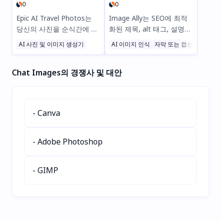
0
0
Epic AI Travel Photos는
Image Ally는 SEO에 최적
당신의 사진을 순식간에 세
화된 제목, alt 태그, 설명을
계적으로 유명한 여행지의
자동으로 생성해주는 궁극
AI 사진 및 이미지 생성기
AI 이미지 인식
자막 또는 캡션
사진 및
멋진 AI 생성 스냅샷으로 변
의 WordPress AI 이미지
환해줍니다—여행은 필요
메타데이터 플러그인입니
Chat Images의 경쟁사 및 대안
없어요! 인파와 나쁜 날씨를
다. 번개처럼 빠른 AI 기반
피하면서 1-2시간 안에 전
메타데이터 생성으로 시간
문가 수준의 이미지 20장을
을 절약하고, 접근성을 높이
얻을 수 있습니다. 소셜 미
며, 순위를 향상시킬 수 있
- Canva
디어, 선물, 또는 방랑벽을
습니다. 한 번 설정하면 더
위한 완벽한 선택. 지금 바
이상 신경 쓸 필요가 없습니
로 시도해보세요! 🌎📸
다!
- Adobe Photoshop
- GIMP