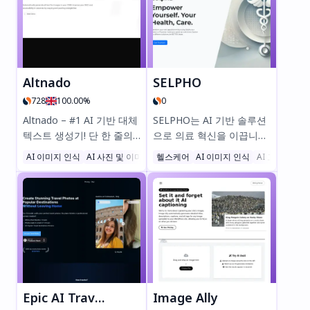
Altnado
SELPHO
728
100.00%
0
Altnado – #1 AI 기반 대체
SELPHO는 AI 기반 솔루션
텍스트 생성기! 단 한 줄의
으로 의료 혁신을 이끕니다.
코드만 추가하면 SEO와 접
MediDoc Chatbot(100개
AI 이미지 인식
AI 사진 및 이미지 생성기
헬스케어
AI SEO 도우미
AI 이미지 인식
AI 고객 서비
근성을 손쉽게 강화할 수 있
이상의 전문가 통찰 즉시 제
습니다. 몇 초 만에 자동으
공), Vision DocScanner(피
로 정확한 이미지 대체 텍스
부/눈/구강 빠른 스캔),
트를 생성해 드립니다. 무료
Physician’s Handbook(AI
크레딧 25회 제공—카드 필
기반 진단 지원) 등의 기능
요 없음! #대체텍스트
을 통해 대기 시간과 보험
#SEO #웹접근성
번거로움 없이 프라이빗하
고 합리적인 진료를 받아보
세요. 지금 무료로 체험해보
Epic AI Travel Photos
Image Ally
세요!