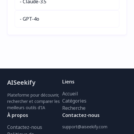
- Claude-3.5
- GPT-4o
AISeekify
Liens
Accueil
Plateforme pour découvrir,
Catégories
rechercher et comparer les
meilleurs outils d'IA
Recherche
À propos
Contactez-nous
Contactez-nous
support@aiseekify.com