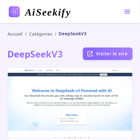
AiSeekify
DeepSeekV3
/
/
Accueil
Catégories
DeepSeekV3
Visiter le site