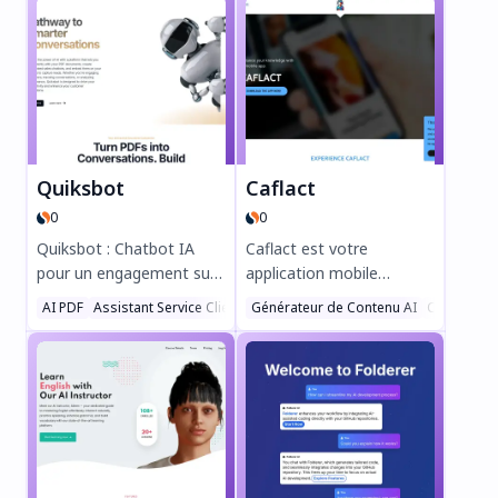
Quiksbot
Caflact
0
0
Quiksbot : Chatbot IA
Caflact est votre
pour un engagement sur
application mobile
site plus intelligent
intelligente pour un
AI PDF
Assistant Service Client AI
Générateur de Contenu AI
Chatbot AI
Chatbot AI
Boostez vos conversions
apprentissage sans effort
avec Quiksbot, le chatbot
! Découvrez des faits
IA qui s'entraîne sur des
quotidiens sur divers
PDF, du contenu de site
sujets, discutez avec un
web et du texte pour
réseau neuronal et
offrir des interactions
gagnez des récompenses
personnalisées. Capturez
tout en enrichissant vos
des leads, planifiez des
connaissances. Parfaite