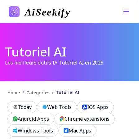
AiSeekify
Tutoriel AI
Les meilleurs outils IA Tutoriel AI en 2025
Tutoriel AI
/
/
Home
Categories
Today
Web Tools
IOS Apps
Android Apps
Chrome extensions
Windows Tools
Mac Apps