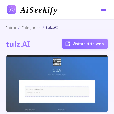
AiSeekify
tulz.AI
/
/
Inicio
Categorías
tulz.AI
Visitar sitio web