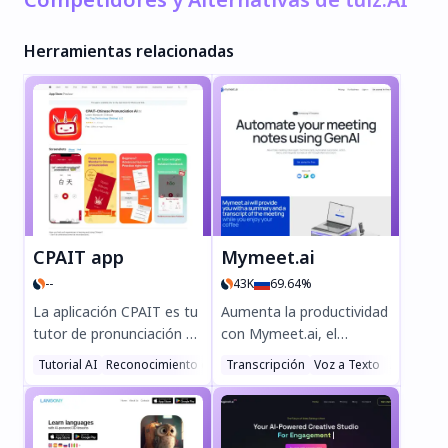
Herramientas relacionadas
CPAIT app
Mymeet.ai
--
43K
69.64%
La aplicación CPAIT es tu
Aumenta la productividad
tutor de pronunciación de
con Mymeet.ai, el
mandarín impulsado por
asistente de IA para
Tutorial AI
Reconocimiento de Voz AI
Transcripción
Asistente de Reseñas AI
Voz a Texto
Asistente
IA, que ofrece
reuniones en línea. Graba,
retroalimentación en
transcribe y resume
tiempo real sobre tonos,
automáticamente las
iniciales y finales. Perfecta
discusiones en más de