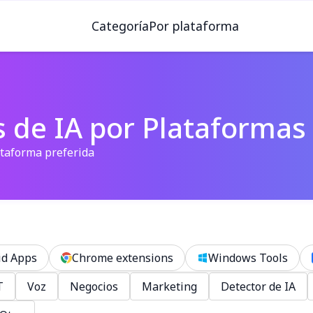
Categoría
Por plataforma
 de IA por Plataformas
ataforma preferida
id Apps
Chrome extensions
Windows Tools
T
Voz
Negocios
Marketing
Detector de IA