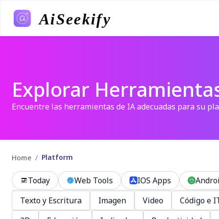
AiSeekify
Explorar Herramientas
Encuentre las herramientas de IA adecuadas para su pl
Platform
/
Home
Today
Web Tools
IOS Apps
Andro
Texto y Escritura
Imagen
Video
Código e I