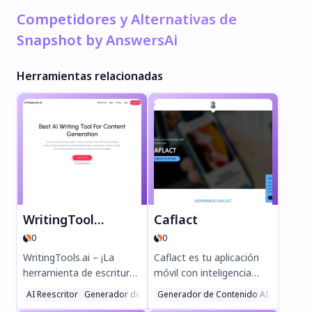
Competidores y Alternativas de
Snapshot by AnswersAi
Herramientas relacionadas
WritingTools.ai
Caflact
0
0
WritingTools.ai – ¡La
Caflact es tu aplicación
herramienta de escritura
móvil con inteligencia
con IA número 1 para
artificial para aprender sin
AI Reescritor
Generador de Blog AI
Generador de Contenido AI
Asistentes de Escritura
Chatbot 
crear contenido rápido y
esfuerzo. Recibe datos