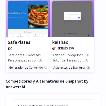
de alta calidad! Genera
diarios sobre diversos
blogs optimizados para
temas, chatea con una
SEO, publicaciones para
red neuronal y gana
redes sociales, emails y
recompensas mientras
mucho más en cuestión
amplías tus
de minutos. Elige entre
conocimientos. Ideal para
más de 100 plantillas de
mentes curiosas:
IA, edita con ayuda de la
¡descárgala ahora y
SafePlates
kaizhao
IA y publica
explora de forma más
0
1.9K
85.85%
automáticamente en
inteligente!
Shopify, WordPress y
SafePlates – Recetas
Kaizhao CollegeBot – Tu
más. ¡Pruébalo gratis, sin
Personalizadas con IA
Tutor de Tareas con IA y
necesidad de tarjeta de
para tus Necesidades
Guía Universitario
Generador de Contenido AI
Asistente de Cocina AI
Asistentes de Escritura
Asistente de Rece
Generador de
crédito!
Dietéticas Descubre
¿Problemas con los
SafePlates, el generador
deberes? ¡Kaizhao
Competidores y Alternativas de Snapshot by
de recetas inteligente que
CollegeBot es tu
crea comidas sin gluten,
asistente de estudio
AnswersAi
veganas, keto y más,
definitivo con IA!
adaptadas a ti. Ahorra
Resuelve problemas de
tiempo, garantiza la
matemáticas, biología e