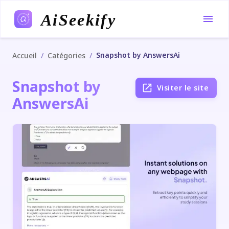
AiSeekify
Snapshot by AnswersAi
/
/
Accueil
Catégories
Snapshot by
Visiter le site
AnswersAi