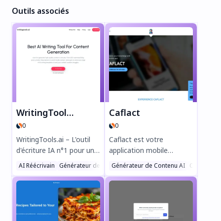
Outils associés
WritingTools.ai
Caflact
0
0
WritingTools.ai – L'outil
Caflact est votre
d'écriture IA n°1 pour un
application mobile
contenu rapide et de
intelligente pour un
AI Réécrivain
Générateur de Blog AI
Générateur de Contenu AI
Assistants Écriture
Chatbot AI
haute qualité ! Générez
apprentissage sans effort
des articles optimisés
! Découvrez des faits
SEO, des publications
quotidiens sur divers
sociales, des e-mails et
sujets, discutez avec un
bien plus en quelques
réseau neuronal et