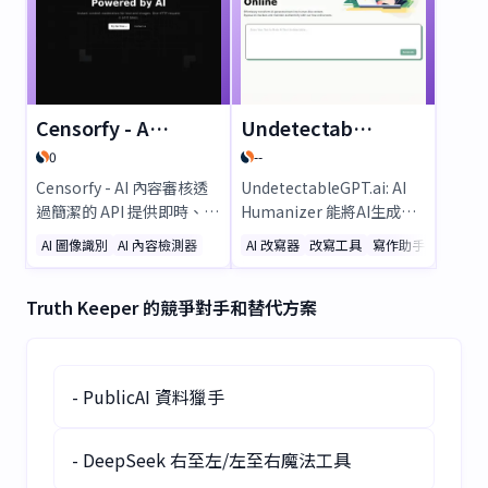
Physician’s
的差異。立即試用！
Handbook（AI 輔助診斷工
具）。跳過漫長的等待時間
和保險麻煩，享受私密且負
擔得起的醫療服務。立即免
Censorfy - AI Content Moderation
UndetectableGPT.ai: AI Humanizer
費試用！
0
--
Censorfy - AI 內容審核透
UndetectableGPT.ai: AI
過簡潔的 API 提供即時、AI
Humanizer 能將AI生成的
驅動的文字與圖片審核服
文字轉化為自然、類人的內
AI 圖像識別
AI 內容檢測器
AI 改寫器
改寫工具
寫作助手
務。確保符合自訂規範、按
容，繞過GPTZero等檢測
類別整理內容，並輕鬆擴展
工具。這款免費線上工具確
Truth Keeper 的競爭對手和替代方案
規模。無論是新創公司或大
保內容真實性，適應您的寫
型企業，Censorfy 都能提
作風格並提升可讀性，非常
供即時過濾功能與簡易整合
適合部落格、文章和社群媒
方案。立即試用，享 10 次
體。透過進階情感分析和重
- PublicAI 資料獵手
免費審核額度！
寫功能，輕鬆讓AI文字變得
無法被偵測。
- DeepSeek 右至左/左至右魔法工具