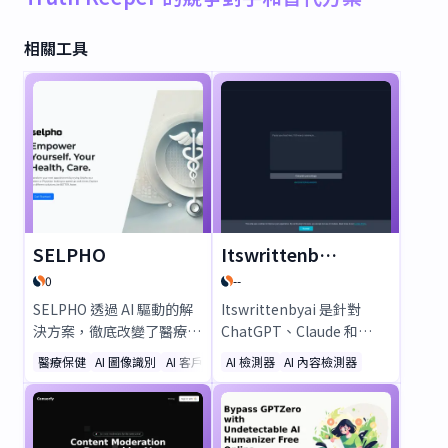
相關工具
SELPHO
Itswrittenbyai
0
--
SELPHO 透過 AI 驅動的解
Itswrittenbyai 是針對
決方案，徹底改變了醫療保
ChatGPT、Claude 和
健領域，例如 MediDoc
Gemini 的終極 AI 檢測工
醫療保健
AI 圖像識別
AI 客戶服務助手
AI 檢測器
AI 內容檢測器
Chatbot（即時提供 100 多
具。精準快速地識別 AI 生
項專家見解）、Vision
成的文字，確保內容的原創
DocScanner（快速進行皮
性與真實性。完美適用於驗
膚/眼睛/口腔掃描）以及
證人類撰寫與 AI 生成內容