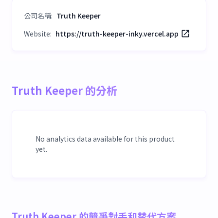
公司名稱
:
Truth Keeper
Website:
https://truth-keeper-inky.vercel.app
Truth Keeper 的分析
No analytics data available for this product
yet.
Truth Keeper 的競爭對手和替代方案