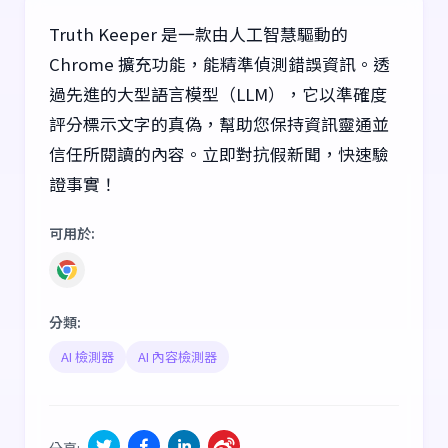
Truth Keeper 是一款由人工智慧驅動的
Chrome 擴充功能，能精準偵測錯誤資訊。透
過先進的大型語言模型（LLM），它以準確度
評分標示文字的真偽，幫助您保持資訊靈通並
信任所閱讀的內容。立即對抗假新聞，快速驗
證事實！
可用於
:
分類
:
AI 檢測器
AI 內容檢測器
分享
: