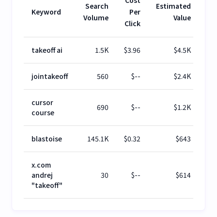
Search
Estimated
Keyword
Per
Volume
Value
Click
takeoff ai
1.5K
$
3.96
$
4.5K
jointakeoff
560
$
--
$
2.4K
cursor
690
$
--
$
1.2K
course
blastoise
145.1K
$
0.32
$
643
x.com
andrej
30
$
--
$
614
"takeoff"