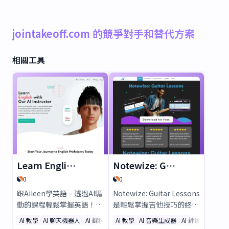
jointakeoff.com 的競爭對手和替代方案
相關工具
Learn English with Aileen
Notewize: Guitar Lessons
0
0
跟Aileen學英語 – 透過AI驅
Notewize: Guitar Lessons
動的課程輕鬆掌握英語！透
是輕鬆掌握吉他技巧的終極
過個人化互動學習，自然練
互動應用程式。擁有超過
AI 教學
AI 聊天機器人
AI 課程
AI 教學
AI 音樂生成器
AI 評論助手
習口說、提升文法並擴充詞
200 個教學影片、即時 AI