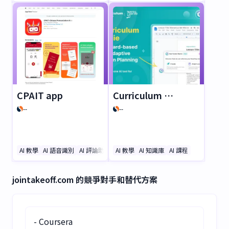
彙。立即免費開始，自信開
反饋和節奏控制功能，無論
口說英語！
是初學者還是專業玩家都適
用。立即免費下載，今天就
開始彈奏吧！
CPAIT app
Curriculum Genie
--
--
AI 教學
AI 語音識別
AI 評論助手
AI 教學
AI 知識庫
AI 課程
jointakeoff.com 的競爭對手和替代方案
- Coursera