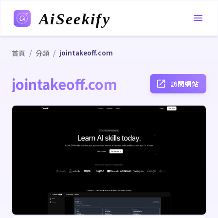
AiSeekify
/
/
jointakeoff.com
首頁
分類
jointakeoff.com
訪問網站