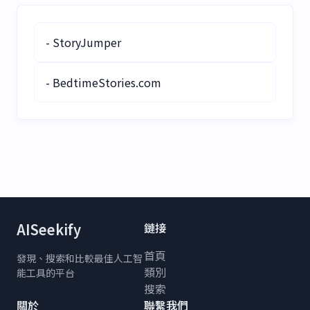
寫作，並能生成多種語言和
風格的有趣、可分享內容。
今天就來試試，享受無盡的
- StoryJumper
笑聲和靈感吧！
- BedtimeStories.com
AISeekify
鏈接
首頁
發現、搜索和比較最佳人工智
類別
能工具的平台
搜索
關於
聯繫我們