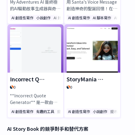
My Adventures AI 是終極
用 Santa's Voice Message
的AI驅動故事生成器與奇幻
創造神奇的聖誕回憶！在
世界建造者，能打造身臨其
30 秒內即可客製化聖誕老
AI 創造性寫作
小說創作
AI 封面生成器
AI 創造性寫作
AI 腳本寫作
AI 故事寫作
境、結構嚴謹的冒險故事，
人的節日語音錄音，非常適
並減少幻覺干擾。無論是生
合給孩子們驚喜。每筆購買
成動態劇情、探索RPG情
將捐贈 1 英鎊給英國 Make-
境，還是設計豐富的宇宙
A-Wish 基金會，在傳遞節
觀，皆完美適合作家、遊戲
日歡樂的同時，支持需要幫
玩家與夢想家。立即釋放創
助的孩子。用專屬的聖誕老
造力，體驗AI驅動的敘事魅
人訊息，讓這個季節變得難
力！
忘！
Incorrect Quote Generator
StoryMania Ai Story Generator
0
0
**Incorrect Quote
Generator** 是一款由人
工智慧驅動的工具，能夠創
AI 創造性寫作
有趣的工具
提示
AI 創造性寫作
小說創作
提示
造出令人捧腹的錯誤引用和
虛構對話。它非常適合用於
AI Story Book 的競爭對手和替代方案
社交媒體、同人小說和創意