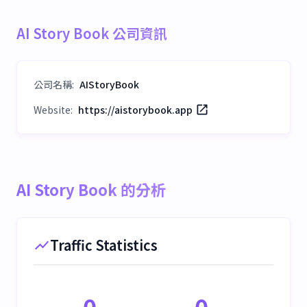
AI Story Book 公司資訊
公司名稱
:
AIStoryBook
Website:
https://aistorybook.app
AI Story Book 的分析
Traffic Statistics
0
0