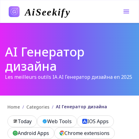
AiSeekify
AI Генератор
дизайна
Les meilleurs outils IA AI Генератор дизайна en 2025
AI Генератор дизайна
/
/
Home
Categories
Today
Web Tools
IOS Apps
Android Apps
Chrome extensions