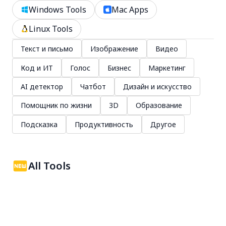
Windows Tools
Mac Apps
Linux Tools
Текст и письмо
Изображение
Видео
Код и ИТ
Голос
Бизнес
Маркетинг
AI детектор
Чатбот
Дизайн и искусство
Помощник по жизни
3D
Образование
Подсказка
Продуктивность
Другое
All Tools