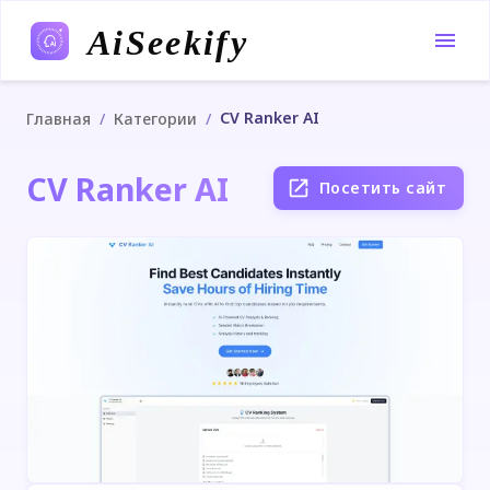
AiSeekify
CV Ranker AI
/
/
Главная
Категории
CV Ranker AI
Посетить сайт