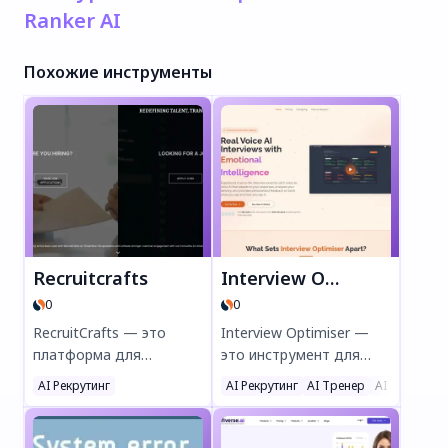
Ranker AI
Похожие инструменты
Recruitcrafts
Interview Optimiser
0
0
RecruitCrafts — это
Interview Optimiser —
платформа для
это инструмент для
подбора персонала с
практики
AI Рекрутинг
AI Рекрутинг
AI Тренер
AI Помощни
искусственным
собеседований с
интеллектом,
искусственным
созданная для
интеллектом,