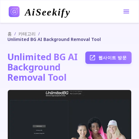
AiSeekify
/
/
홈
카테고리
Unlimited BG AI Background Removal Tool
Unlimited BG AI
웹사이트 방문
Background
Removal Tool