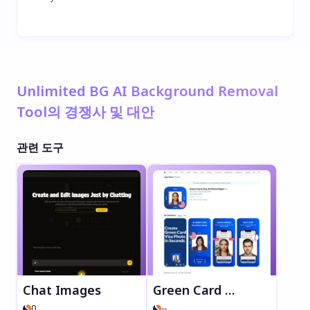
Unlimited BG AI Background Removal
Tool의 경쟁사 및 대안
관련 도구
Chat Images
Green Card Visa AI Photo Maker
0
--