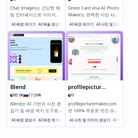
Chat Images는 간단한 채
Green Card Visa AI Photo
팅 인터페이스로 이미지를
Maker는 완벽한 이민 사진
편집하거나 생성하는 가장
을 만들기 위한 최고의 도구
AI 배경 제거기
AI 예술 생성기
AI 사진 및 이미지 생성기
AI 배경 제거기
AI 사진 및 이미지 생성기
쉬운 방법입니다. 평범한 언
입니다. AI 기반 배경 제거
어로 원하는 것을 설명하기
와 전문적인 편집 기능으로
만 하면, 우리의 AI 기반 도
공식 그린카드 및 DV 추첨
구가 놀라운 결과를 제공합
요구사항에 맞게 사진을 쉽
니다. 배경 제거, 사진 조명
게 크기 조정, 향상 및 맞춤
조정, 새로운 이미지 생성
설정할 수 있습니다. 빠르고
등 20개 이상의 언어로 모
안전하며 100% 규정 준수
든 작업이 가능합니다. 복잡
—스트레스 없는 비자 신청
한 소프트웨어는 필요하지
을 위해 지금 다운로드하세
Blend
profilepicturemaker.com
않습니다. 원활한 AI 기반
요!
85.9K
17.26%
0
이미지 편집을 지금 Chat
Images로 경험해보세요!
Blend는 AI 기반의 사진 편
profilepicturemaker.com
집기 및 배경 제거 도구로,
은 100% 무료로 멋진 프로
eCommerce 판매자, 디자
필 사진(PFP/DP)을 단 몇
AI 배경 생성기
AI 배경 제거기
AI 사진 및 이미지 생성기
AI 아바타 생
이너, 마케터가 단 몇 초 만
초 만에 만들 수 있는 도구
에 전문적인 이미지를 만들
입니다. LinkedIn,
수 있도록 도와줍니다. 배경
Instagram, TikTok 등 다양